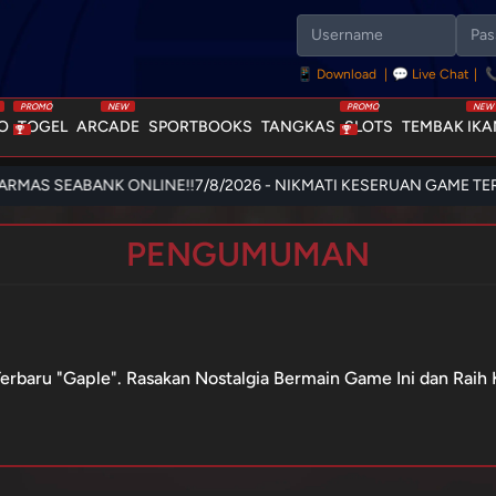
📱 Download
|
💬 Live Chat
|

PROMO
NEW
PROMO
NEW
NO
TOGEL
ARCADE
SPORTBOOKS
TANGKAS
SLOTS
TEMBAK IKA
ARMAS SEABANK ONLINE!!
7/8/2026 - NIKMATI KESERUAN GAME TERB
PENGUMUMAN
aru "Gaple". Rasakan Nostalgia Bermain Game Ini dan Raih