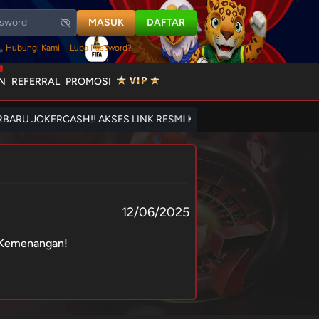
MASUK
DAFTAR
 Hubungi Kami
|
Lupa Password?
N
REFERRAL
PROMOSI
ARU JOKERCASH!! AKSES LINK RESMI KAMI kartupokerauto.us, kar
12/06/2025
 Kemenangan!