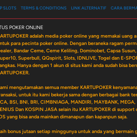
P SLOTS
TERMS & CONDITIONS
LINK ALTERNATIF
CARA BERM
TUS POKER ONLINE
KARTUPOKER
adalah media poker online yang memakai uang as
ntuk para pecinta poker online. Dengan beraneka ragam perm
ealer, Bandar Ceme, Ceme Keliling, Dominobet, Capsa Susun,
uper10, Superbull, QQspirit, Slots, IDNLIVE, Togel dan E-SPO
angkas. Hanya dengan 1 akun di situs kami anda sudah bisa be
KARTUPOKER
.
ami mengutamakan semua member
KARTUPOKER
kenyamana
ransaksi, untuk itu kami bekerja sama dengan berbagai bank ter
CA, BSI, BNI, BRI, CIMBNIAGA, MANDIRI, MAYBANK, MEGA,
ENIUS Dan KOSPIN JASA selain itu
KARTUPOKER
di support 
OS yang bisa anda mainkan dimanapun dan kapanpun saja.
aih bonus jutaan setiap minggunya untuk anda yang bermain