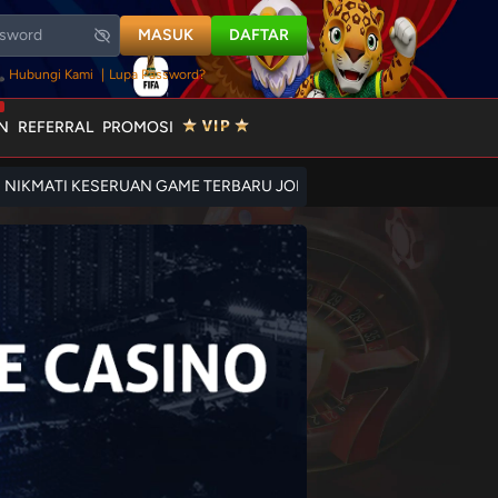
MASUK
DAFTAR
 Hubungi Kami
|
Lupa Password?
N
REFERRAL
PROMOSI
ATI KESERUAN GAME TERBARU JOKERCASH!! AKSES LINK RESMI KAMI