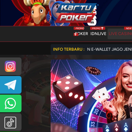
PROMO
PROMO
NEW
POKER
IDNLIVE
LIVE CASI
 BSI CIMB MANDIRI MAYBANK MEGA DANAMON E-WALLET JAGO JENIUS
INFO TERBARU :