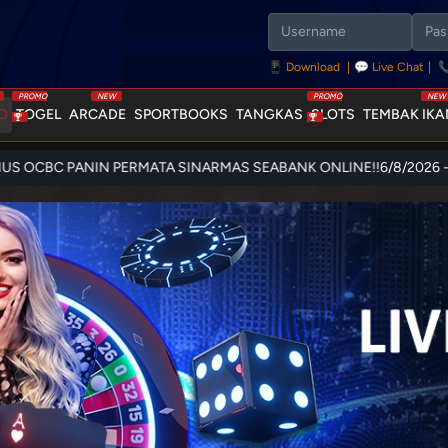
📱 Download
|
💬 Live Chat
|

PROMO
NEW
PROMO
NEW
NO
TOGEL
ARCADE
SPORTBOOKS
TANGKAS
SLOTS
TEMBAK IKA
 OCBC PANIN PERMATA SINARMAS SEABANK ONLINE!!
6/8/2026 - NIKM