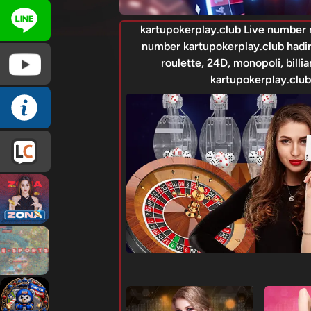
kartupokerplay.club Live number 
number kartupokerplay.club hadir
roulette, 24D, monopoli, bill
kartupokerplay.club