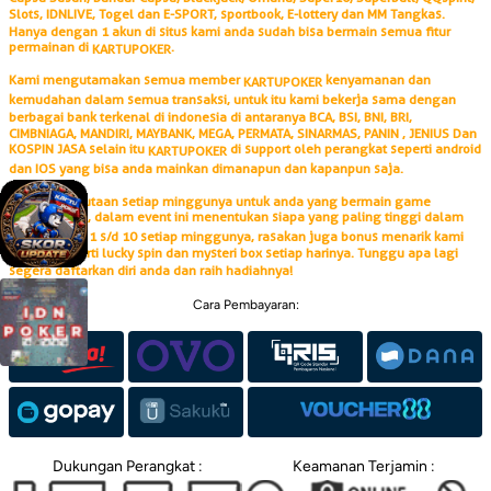
Slots, IDNLIVE, Togel dan E-SPORT, sportbook, E-lottery dan MM Tangkas.
Hanya dengan 1 akun di situs kami anda sudah bisa bermain semua fitur
permainan di
.
KARTUPOKER
Kami mengutamakan semua member
kenyamanan dan
KARTUPOKER
kemudahan dalam semua transaksi, untuk itu kami bekerja sama dengan
berbagai bank terkenal di indonesia di antaranya BCA, BSI, BNI, BRI,
CIMBNIAGA, MANDIRI, MAYBANK, MEGA, PERMATA, SINARMAS, PANIN , JENIUS Dan
KOSPIN JASA selain itu
di support oleh perangkat seperti android
KARTUPOKER
dan IOS yang bisa anda mainkan dimanapun dan kapanpun saja.
Raih bonus jutaan setiap minggunya untuk anda yang bermain game
, dalam event ini menentukan siapa yang paling tinggi dalam
KARTUPOKER
turnover dari 1 s/d 10 setiap minggunya, rasakan juga bonus menarik kami
lainnya seperti lucky spin dan mysteri box setiap harinya. Tunggu apa lagi
segera daftarkan diri anda dan raih hadiahnya!
Cara Pembayaran:
Dukungan Perangkat :
Keamanan Terjamin :