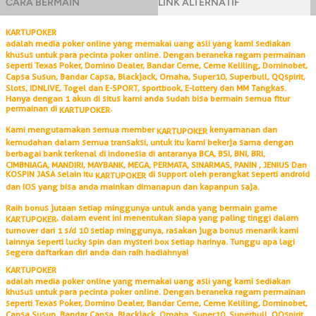
CARA BERMAIN
LINK ALTERNATIF
KARTUPOKER
adalah media poker online yang memakai uang asli yang kami sediakan
khusus untuk para pecinta poker online. Dengan beraneka ragam permainan
seperti Texas Poker, Domino Dealer, Bandar Ceme, Ceme Keliling, Dominobet,
Capsa Susun, Bandar Capsa, Blackjack, Omaha, Super10, Superbull, QQspirit,
Slots, IDNLIVE, Togel dan E-SPORT, sportbook, E-lottery dan MM Tangkas.
Hanya dengan 1 akun di situs kami anda sudah bisa bermain semua fitur
permainan di
.
KARTUPOKER
Kami mengutamakan semua member
kenyamanan dan
KARTUPOKER
kemudahan dalam semua transaksi, untuk itu kami bekerja sama dengan
berbagai bank terkenal di indonesia di antaranya BCA, BSI, BNI, BRI,
CIMBNIAGA, MANDIRI, MAYBANK, MEGA, PERMATA, SINARMAS, PANIN , JENIUS Dan
KOSPIN JASA selain itu
di support oleh perangkat seperti android
KARTUPOKER
dan IOS yang bisa anda mainkan dimanapun dan kapanpun saja.
Raih bonus jutaan setiap minggunya untuk anda yang bermain game
, dalam event ini menentukan siapa yang paling tinggi dalam
KARTUPOKER
turnover dari 1 s/d 10 setiap minggunya, rasakan juga bonus menarik kami
lainnya seperti lucky spin dan mysteri box setiap harinya. Tunggu apa lagi
segera daftarkan diri anda dan raih hadiahnya!
KARTUPOKER
adalah media poker online yang memakai uang asli yang kami sediakan
khusus untuk para pecinta poker online. Dengan beraneka ragam permainan
seperti Texas Poker, Domino Dealer, Bandar Ceme, Ceme Keliling, Dominobet,
Capsa Susun, Bandar Capsa, Blackjack, Omaha, Super10, Superbull, QQspirit,