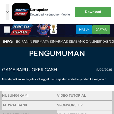
Kartupoker
×
Download
Download Kartupoker Mobile
MASUK
DAFTAR
 JENIUS OCBC PANIN PERMATA SINARMAS SEABANK ONLINE!!
INFO:
10/8/20
PENGUMUMAN
GAME BARU JOKER CASH
17/09/2025
Mendapatkan kartu jelek ? tinggal fold saja dan anda berpindah ke meja lain
HUBUNGI KAMI
VIDEO TUTORIAL
JADWAL BANK
SPONSORSHIP